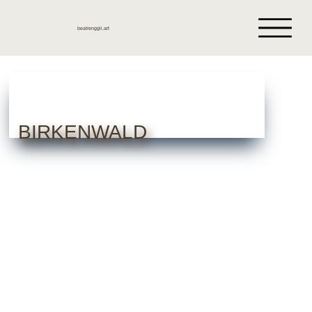
beatrenggli.art
BIRKENWALD