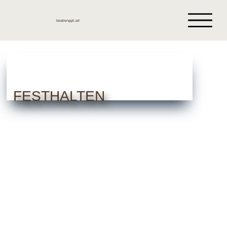
beatrenggli.art
FESTHALTEN