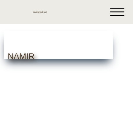
beatrenggli.art
NAMIR