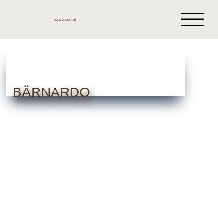
beatrenggli.art
BÄRNARDO